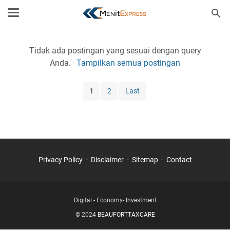
Tidak ada postingan yang sesuai dengan query
Anda.
Tampilkan semua postingan
1
2
Last
Privacy Policy
Disclaimer
Sitemap
Contact
Digital - Economy- Investment
© 2024
BEAUFORTTAXCARE